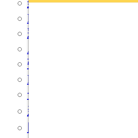
封印者：CLOSERS
LOST ARK
彩虹島物語
A.V.A
強棒出擊
Freestyle: Reboot
命運骰很大
新熱血江湖
巨商