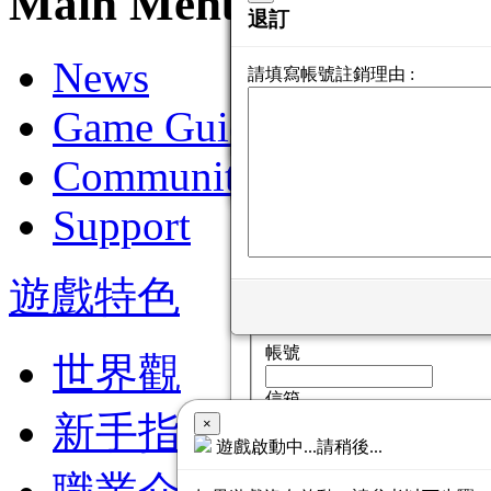
Main Menu
r2 Login
帳密找回
Email 未認識
退訂
News
需Email驗證才能啟動遊戲
請填寫帳號註銷理由 :
帳號 :
找回帳號
密碼 :
Game Guide
找回密碼
找回帳號
Community
請輸入您的資料
Support
信箱
@
遊戲特色
找回密碼
請輸入您的資料
帳號
世界觀
信箱
新手指南
@
×
遊戲啟動中...請稍後...