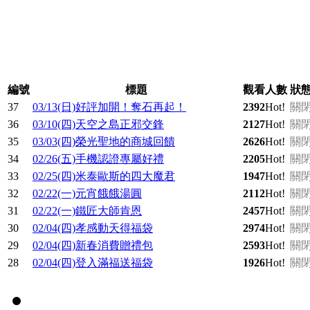
編號
標題
觀看人數
狀
37
03/13(日)好評加開！奪石再起！
2392
Hot!
關
36
03/10(四)天空之島正邪交鋒
2127
Hot!
關
35
03/03(四)榮光聖地的商城回饋
2626
Hot!
關
34
02/26(五)手機認證專屬好禮
2205
Hot!
關
33
02/25(四)米泰歐斯的四大魔君
1947
Hot!
關
32
02/22(一)元宵餓餓湯圓
2112
Hot!
關
31
02/22(一)鐵匠大師肯恩
2457
Hot!
關
30
02/04(四)孝感動天得福袋
2974
Hot!
關
29
02/04(四)新春消費贈禮包
2593
Hot!
關
28
02/04(四)登入滿福送福袋
1926
Hot!
關