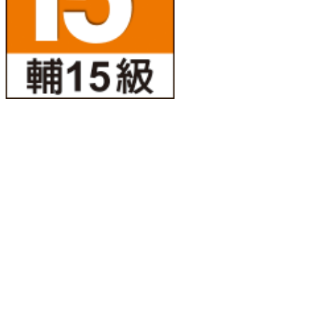
|
©HAPPYTUK
Reserved.
|
©Webzen In