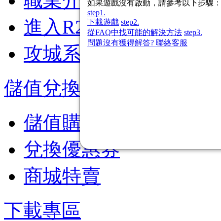
職業介紹
如果遊戲沒有啟動，請參考以下步驟
step1.
進入R2的第一步
下載遊戲
step2.
從FAQ中找可能的解決方法
step3.
問題沒有獲得解答? 聯絡客服
攻城系統
儲值兌換
儲值購點
兌換優惠券
商城特賣
下載專區